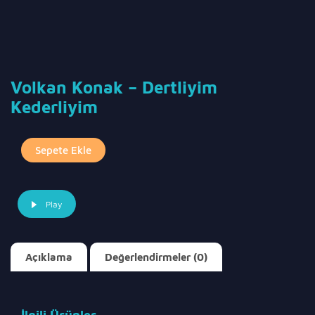
Volkan Konak – Dertliyim
Kederliyim
Volkan
Sepete Ekle
Konak
-
Dertliyim
Play
Kederliyim
adet
Açıklama
Değerlendirmeler (0)