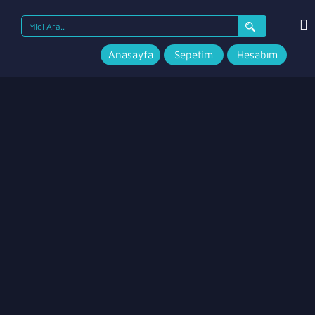
Search
for:
Anasayfa
Sepetim
Hesabım