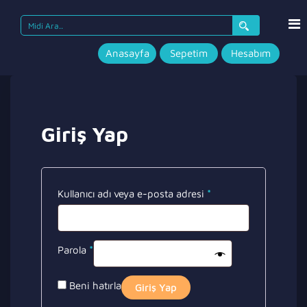
Search
for:
Anasayfa
Sepetim
Hesabım
Giriş Yap
Gerekli
Kullanıcı adı veya e-posta adresi
*
Gerekli
Parola
*
Beni hatırla
Giriş Yap