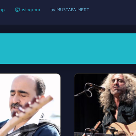
pp
İnstagram
by MUSTAFA MERT