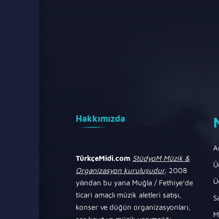
Hakkımızda
A
TürkçeMidi.com
StüdyoM Müzik &
Ü
Organizasyon kuruluşudur
. 2008
Ü
yılından bu yana Muğla / Fethiye’de
ticari amaçlı müzik aletleri satışı,
S
konser ve düğün organizasyonları,
M