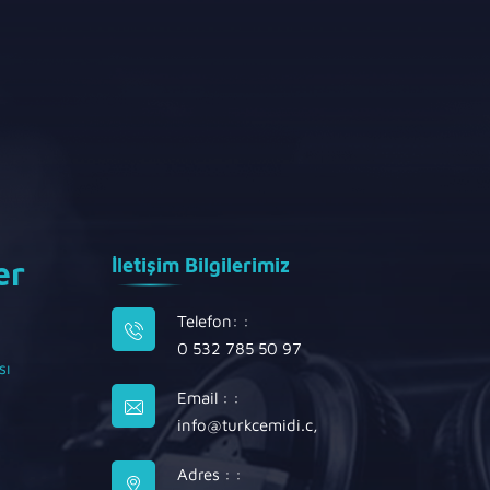
er
İletişim Bilgilerimiz
Telefon: :
0 532 785 50 97
sı
Email : :
info@turkcemidi.c
,
Adres : :