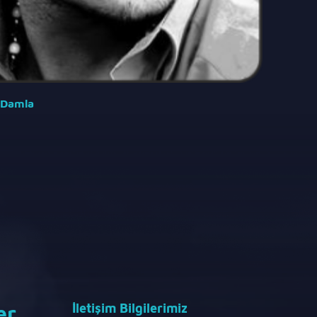
 Damla
Sezen
er
İletişim Bilgilerimiz