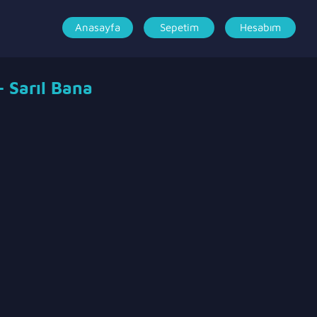
Anasayfa
Sepetim
Hesabım
– Sarıl Bana