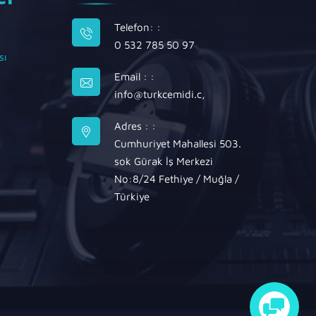
Telefon: :
0 532 785 50 97
sı
Email : :
info@turkcemidi.c
,
Adres : :
Cumhuriyet Mahallesi 503.
sok Gürak İş Merkezi
No:8/24 Fethiye / Muğla /
Türkiye