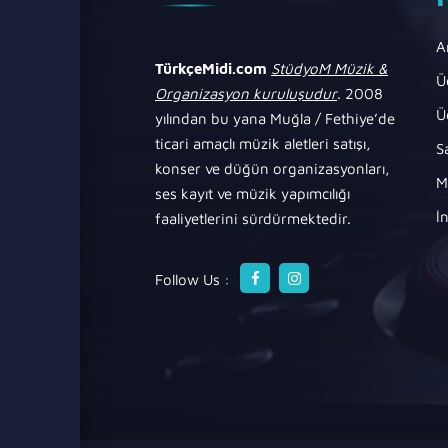
A
TürkçeMidi.com
StüdyoM Müzik &
Ü
Organizasyon kuruluşudur
. 2008
Ü
yılından bu yana Muğla / Fethiye’de
ticari amaçlı müzik aletleri satışı,
S
konser ve düğün organizasyonları,
M
ses kayıt ve müzik yapımcılığı
İ
faaliyetlerini sürdürmektedir.
Follow Us :