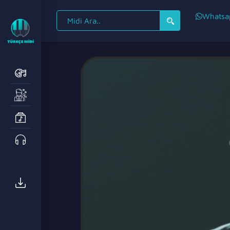
Search
Whatsa
for: