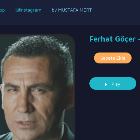
pp
İnstagram
by MUSTAFA MERT
Ferhat Göçer 
Ferhat
Sepete Ekle
Göçer
-
Sarıl
Play
Bana
adet