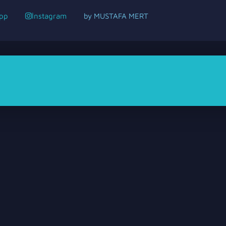
pp
İnstagram
by MUSTAFA MERT