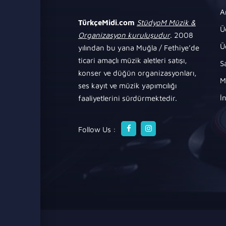
A
TürkçeMidi.com
StüdyoM Müzik &
Ü
Organizasyon kuruluşudur
. 2008
Ü
yılından bu yana Muğla / Fethiye’de
ticari amaçlı müzik aletleri satışı,
S
konser ve düğün organizasyonları,
M
ses kayıt ve müzik yapımcılığı
İ
faaliyetlerini sürdürmektedir.
Follow Us :