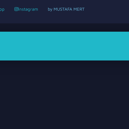
pp
İnstagram
by MUSTAFA MERT