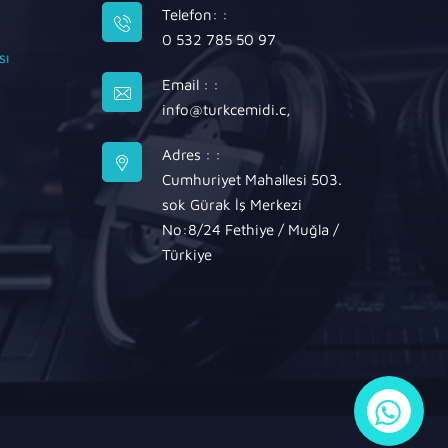
Telefon: :
0 532 785 50 97
sı
Email : :
info@turkcemidi.c
,
Adres : :
Cumhuriyet Mahallesi 503.
sok Gürak İş Merkezi
No:8/24 Fethiye / Muğla /
Türkiye