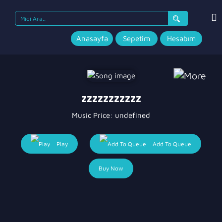
Search
for:
Anasayfa
Sepetim
Hesabım
zzzzzzzzzzz
Music Price:
undefined
Play
Add To Queue
Buy Now